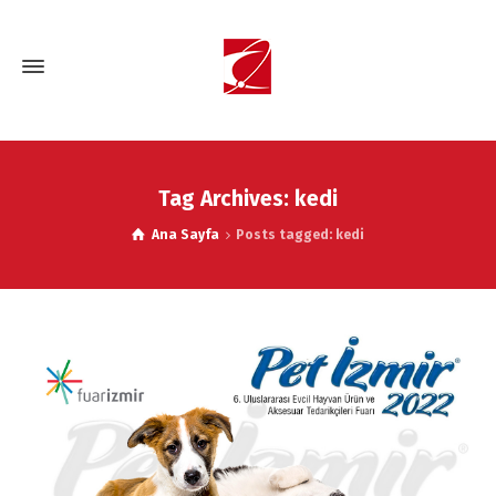
Tag Archives: kedi
Ana Sayfa
Posts tagged: kedi