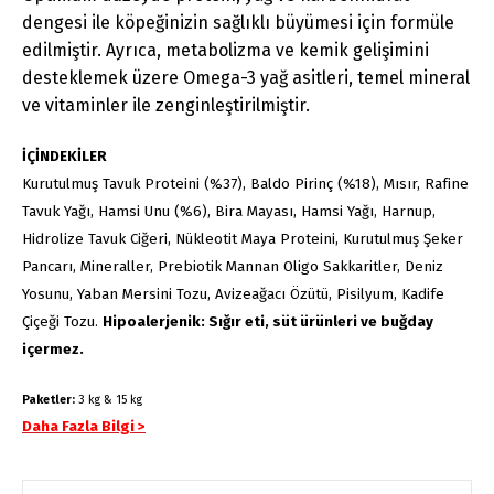
dengesi ile köpeğinizin sağlıklı büyümesi için formüle
edilmiştir. Ayrıca, metabolizma ve kemik gelişimini
desteklemek üzere Omega-3 yağ asitleri, temel mineral
ve vitaminler ile zenginleştirilmiştir.
İÇİNDEKİLER
Kurutulmuş Tavuk Proteini (%37), Baldo Pirinç (%18), Mısır, Rafine
Tavuk Yağı, Hamsi Unu (%6), Bira Mayası, Hamsi Yağı, Harnup,
Hidrolize Tavuk Ciğeri, Nükleotit Maya Proteini, Kurutulmuş Şeker
Pancarı, Mineraller, Prebiotik Mannan Oligo Sakkaritler, Deniz
Yosunu, Yaban Mersini Tozu, Avizeağacı Özütü, Pisilyum, Kadife
Çiçeği Tozu.
Hipoalerjenik: Sığır eti, süt ürünleri ve buğday
içermez.
Paketler:
3 kg & 15 kg
Daha Fazla Bilgi >