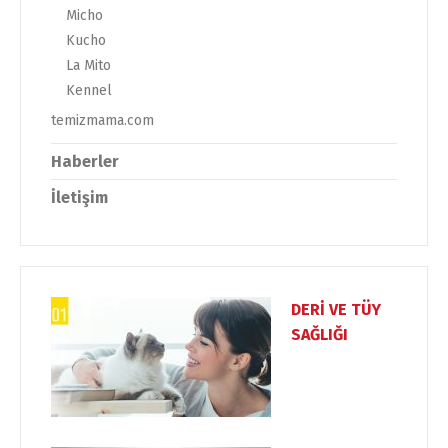
Micho
Kucho
La Mito
Kennel
temizmama.com
Haberler
İletişim
Dili Değiştir
DERİ VE TÜY
SAĞLIĞI
Türkçe
English