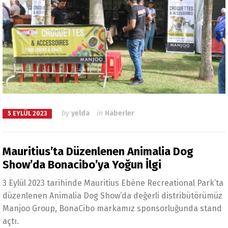
by
yelda
in
Haberler
5 EYLÜL 2023
Mauritius’ta Düzenlenen Animalia Dog
Show’da Bonacibo’ya Yoğun İlgi
3 Eylül 2023 tarihinde Mauritius Ebène Recreational Park’ta
düzenlenen Animalia Dog Show’da değerli distribütörümüz
Manjoo Group, BonaCibo markamız sponsorluğunda stand
açtı.