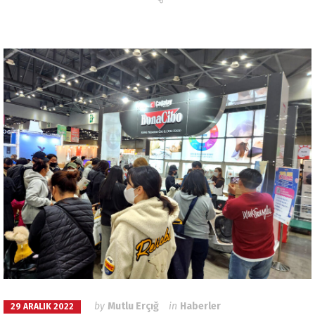
Dili Değiştir
Türkçe
English
by
Mutlu Erçığ
in
Haberler
29 ARALIK 2022