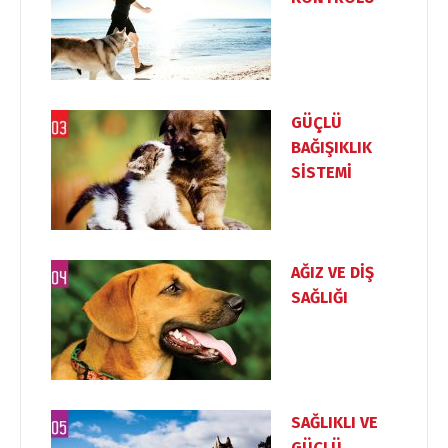
GÜÇLÜ
BAĞIŞIKLIK
SİSTEMİ
AĞIZ VE DİŞ
SAĞLIĞI
SAĞLIKLI VE
GÜÇLÜ