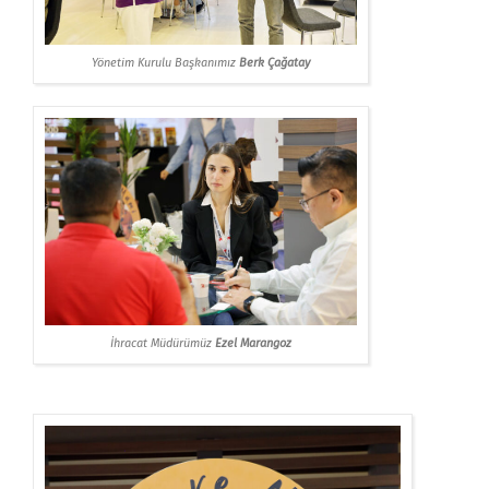
Yönetim Kurulu Başkanımız
Berk Çağatay
İhracat Müdürümüz
Ezel Marangoz