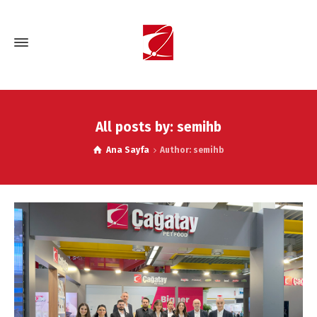
All posts by: semihb
Ana Sayfa
Author: semihb