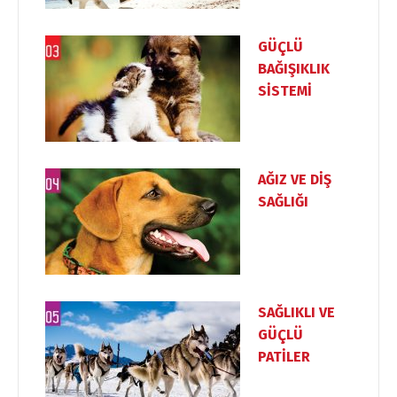
GÜÇLÜ
BAĞIŞIKLIK
SİSTEMİ
AĞIZ VE DİŞ
SAĞLIĞI
SAĞLIKLI VE
GÜÇLÜ
PATİLER