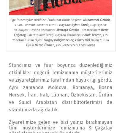
Ege İhracatçılar Birlikleri /Hububat Birlik Başkanı
Muhammet Öztürk
,
TEMA Fuarcılık Yönetim Kurulu Başkanı
Aykut Karslı
, Büyükşehir
Belediyesi Başkan Yardımcısı
Mustafa Özuslu
, Direktörümüz
Berk
Çağatay
, Eib Hububat Birliği Başkan Yardımcısı
Haluk Tezcan
, Eib
Yönetim Kurulu Üyesi
Turgay Bahçıvancılar
, EHBYTMİB Divan Kurulu
Üyesi
Berna Özmen
, Eib Sektereteri
Enes Seven
Standımız ve fuar boyunca düzenlediğimiz
etkinlikler değerli Temizmama müşterilerimiz
ve ziyaretçilerimiz tarafından büyük ilgi gördü.
Aynı zamanda Moldova, Romanya, Bosna
Hersek, İran, Irak, Lübnan, Özbekistan, Ürdün
ve Suudi Arabistan distribütörlerimizi de
standımızda ağırladık.
Ziyaretimize gelen ve bizi yalnız bırakmayan
tüm müşterilerimize Temizmama & Çağatay