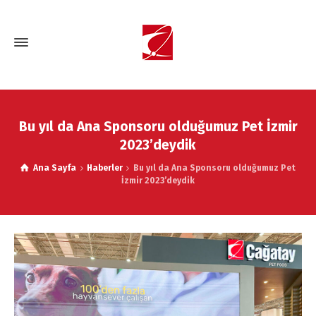
Bu yıl da Ana Sponsoru olduğumuz Pet İzmir
2023’deydik
Ana Sayfa
Haberler
Bu yıl da Ana Sponsoru olduğumuz Pet
İzmir 2023’deydik