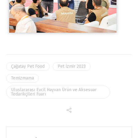
Çağatay Pet Food
Pet İzmir 2023
Temizmama
Uluslararası Evcil Hayvan Ürün ve Aksesuar
Tedarikçileri Fuarı