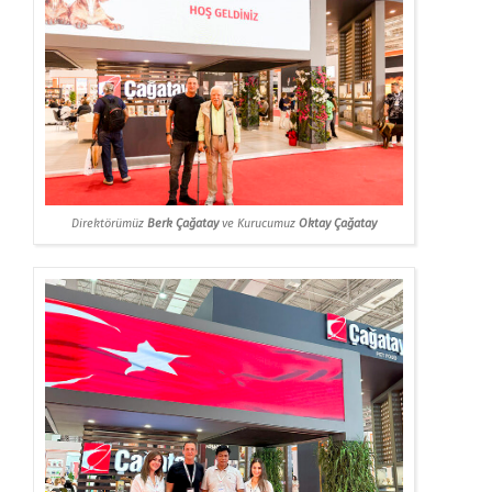
Direktörümüz
Berk Çağatay
ve Kurucumuz
Oktay Çağatay