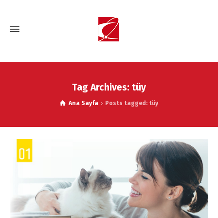
Tag Archives: tüy
Ana Sayfa
Posts tagged: tüy