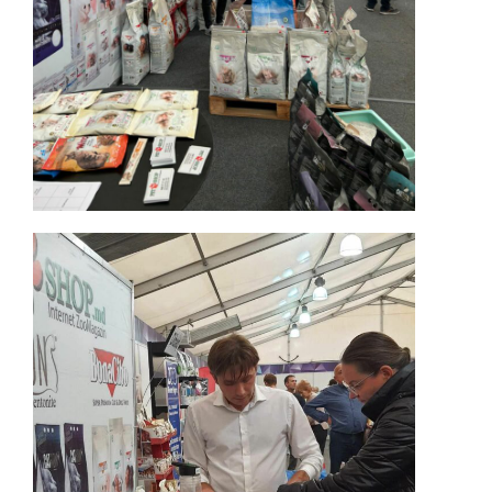
Dili Değiştir
Türkçe
English