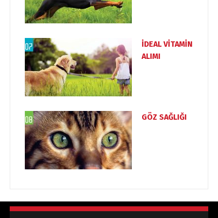
İDEAL VİTAMİN
ALIMI
GÖZ SAĞLIĞI