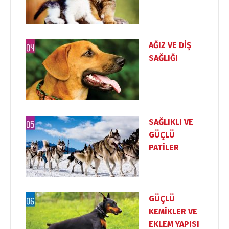
Türkçe
English
AĞIZ VE DİŞ
SAĞLIĞI
SAĞLIKLI VE
GÜÇLÜ
PATİLER
GÜÇLÜ
KEMİKLER VE
EKLEM YAPISI