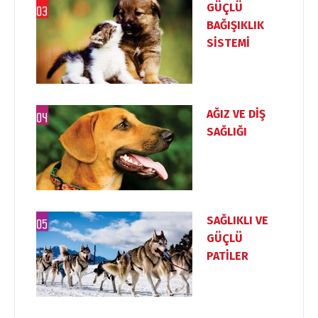
GÜÇLÜ
BAĞIŞIKLIK
SİSTEMİ
AĞIZ VE DİŞ
SAĞLIĞI
SAĞLIKLI VE
GÜÇLÜ
PATİLER