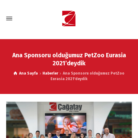
Ana Sponsoru olduğumuz PetZoo Eurasia
2021’deydik
Ana Sayfa
Haberler
Ana Sponsoru olduğumuz PetZoo
Eurasia 2021'deydik