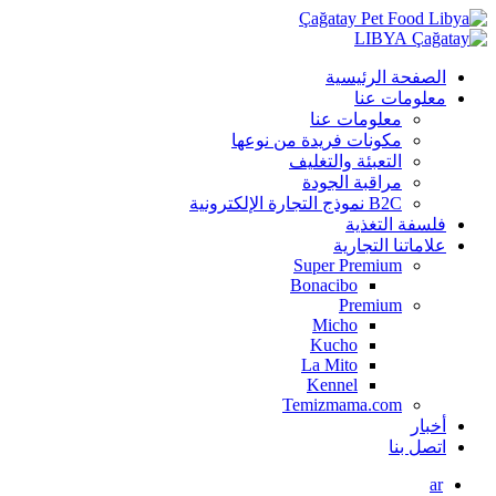
LIBYA
الصفحة الرئيسية
معلومات عنا
معلومات عنا
مكونات فريدة من نوعها
التعبئة والتغليف
مراقبة الجودة
B2C نموذج التجارة الإلكترونية
فلسفة التغذية
علاماتنا التجارية
Super Premium
Bonacibo
Premium
Micho
Kucho
La Mito
Kennel
Temizmama.com
أخبار
اتصل بنا
ar