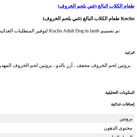
طعام الكلاب البالغ (غني بلحم الخروف)
Kucho طعام الكلاب البالغ (غني بلحم الخروف)
تم تصميم Kucho Adult Dog in lamb لتوفير المتطلبات الغذائية اليومية لكلبك ، ويتم صياغته بواسطة أخصائيين في تغذية أغذية الحيوانات الأليفة ويتم إنتاجهم بواسطة تكنولوجيا البثق لزيادة الجودة.
التركيبة
المكونات التحليلية
إضافات غذائية
بروتين
محتوى الدهون