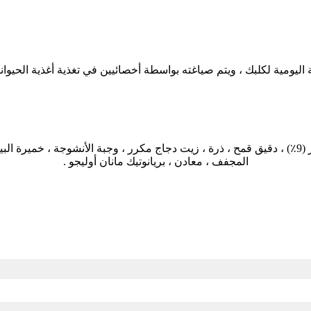
بروتين لحم الخروف مجفف ، أرز بالدو ، بروتين لحم الخروف المهدر (9٪) ، دقيق قمح ، ذرة ، زيت دجاج مك
المجفف ، معادن ، بريانوتيك مانان أوليجو .