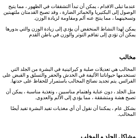
عندما تبلى الاقدام ، يمكن أن تبدأ التشققات في الظهور ، مما يتيح
الوصول إلى البكتيريا والخمائر الضارة ، وقد تصبح القدمتان ملتهبتين
وتسخينهما ، مما ينتج عنه ألم ومقاومة لزيادة الوزن.
يمكن لهذا النشاط المنخفض أن يؤدي إلى زيادة الوزن والتي بدورها
يمكن أن تؤدي إلى تفاقم التوتر والوزن في باطن القدم
مخالب
المخالب هي تعديلات صلبة و كيراتينية في البشرة من الجلد التي
تستخدمها حيواناتنا الأليفة في الخدش والحفر والتسلق و القبض على
الفرائس. يتم تجديد نصائح المخالب باستمرار للحفاظ على حدتها.
مثل الجلد ، دون عناية واهتمام مناسبين ، وتغذية مناسبة ، يمكن أن
تصبح هشة ومتشققة ، مما يؤدي إلى الألم والعدوى.
بشكل عام ، يمكننا أن نقول أن أي مغذيات تفيد البشرة تفيد أيضًا
المخالب.
مشاكل الجلد و المخلب