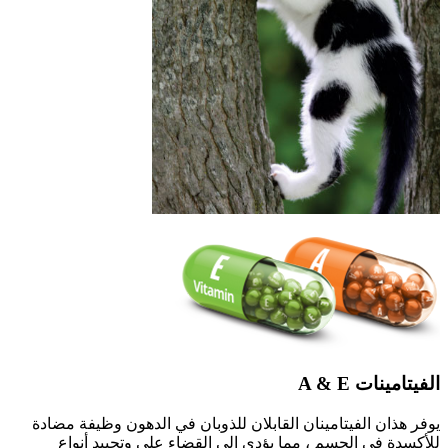
الفيتامينات A & E
يوفر هذان الفيتامينان القابلان للذوبان في الدهون وظيفة مضادة
للأكسدة في الجسم ، مما يؤدي إلى القضاء على وتحييد أنواع