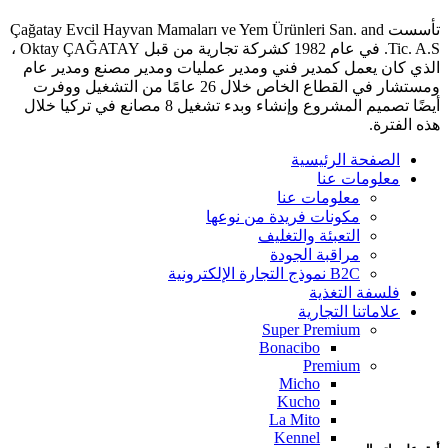
تأسست Çağatay Evcil Hayvan Mamaları ve Yem Ürünleri San. and
Tic. A.S. في عام 1982 كشركة تجارية من قبل Oktay ÇAĞATAY ،
الذي كان يعمل كمدير فني ومدير عمليات ومدير مصنع ومدير عام
ومستشار في القطاع الخاص خلال 26 عامًا من التشغيل ووفرت
أيضًا تصميم المشروع وإنشاء وبدء تشغيل 8 مصانع في تركيا خلال
هذه الفترة.
الصفحة الرئيسية
معلومات عنا
معلومات عنا
مكونات فريدة من نوعها
التعبئة والتغليف
مراقبة الجودة
B2C نموذج التجارة الإلكترونية
فلسفة التغذية
علاماتنا التجارية
Super Premium
Bonacibo
Premium
Micho
Kucho
La Mito
Kennel