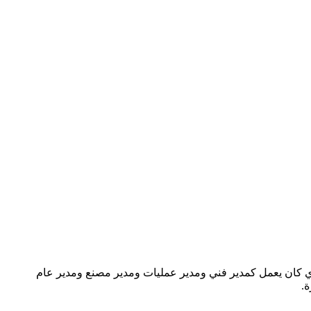
Çağatay Evcil Hayvan Mamaları ve Yem Ürünleri San. and . في عام 1982 كشركة تجارية من قبل Oktay ÇAĞATAY ، الذي كان يعمل كمدير فني ومدير عمليات ومدير مصنع ومدير عام