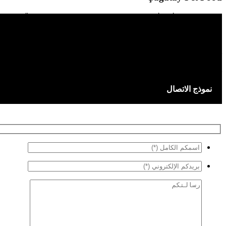
Ümit Mah. 7406/1 Sok. No: 9 Bornova – İZMİR – TURKEY
+90 232 479 10 91
info@cagatay.com
export@cagatay.com : لكل طلب متعلق بالاستيرادات
نموذج الاتصال