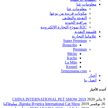
معلومات عنا
معلومات عنا
مكونات فريدة من نوعها
التعبئة والتغليف
مراقبة الجودة
B2C نموذج التجارة الإلكترونية
فلسفة التغذية
علاماتنا التجارية
Super Premium
Bonacibo
Premium
Micho
Kucho
La Mito
Kennel
Temizmama.com
أخبار
اتصل بنا
أحدث الأخبار
9 يناير 2020
CHINA INTERNATIONAL PET SHOW 2019
26 نوفمبر 2019
Banska Bystrica International Cat Show، سلوفاكيا