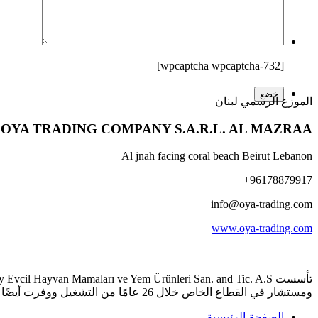
[wpcaptcha wpcaptcha-732]
الموزع الرسمي لبنان
OYA TRADING COMPANY S.A.R.L. AL MAZRAA
Al jnah facing coral beach Beirut Lebanon
+96178879917
info@oya-trading.com
www.oya-trading.com
ومستشار في القطاع الخاص خلال 26 عامًا من التشغيل ووفرت أيضًا تصميم المشروع وإنشاء وبدء تشغيل 8 مصانع في تركيا خلال هذه الفترة.
الصفحة الرئيسية