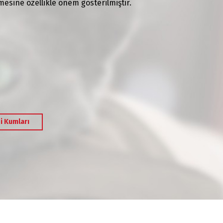
sine özellikle önem gösterilmiştir.
i Kumları