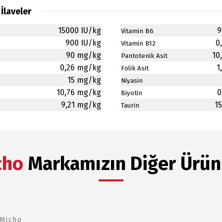
İlaveler
Türkçe
English
15000 IU/kg
9
Vitamin B6
900 IU/kg
0
Vitamin B12
90 mg/kg
10
Pantotenik Asit
0,26 mg/kg
1
Folik Asit
15 mg/kg
Niyasin
10,76 mg/kg
0
Biyotin
9,21 mg/kg
1
Taurin
cho
Markamızın Diğer Ürün
Micho