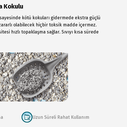
ya Kokulu
sayesinde kötü kokuları gidermede ekstra güçlü
zararlı olabilecek hiçbir toksik madde içermez.
tesi hızlı topaklaşma sağlar. Sıvıyı kısa sürede
ma
Uzun Süreli Rahat Kullanım