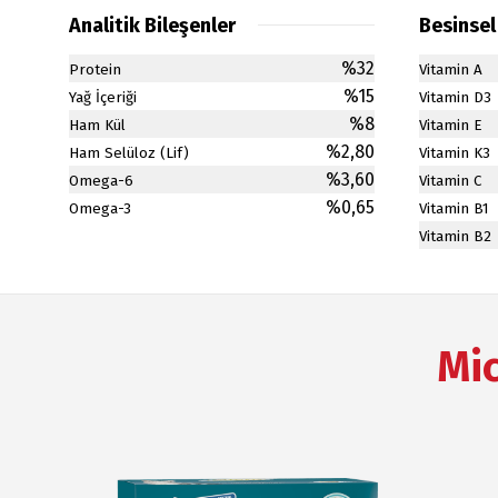
Analitik Bileşenler
Besinsel 
%32
Protein
Vitamin A
%15
Yağ İçeriği
Vitamin D3
%8
Ham Kül
Vitamin E
%2,80
Ham Selüloz (Lif)
Vitamin K3
%3,60
Omega-6
Vitamin C
%0,65
Omega-3
Vitamin B1
Vitamin B2
Mi