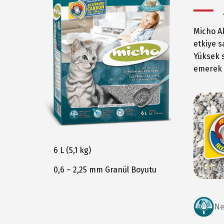
Micho A
etkiye s
Yüksek s
emerek 
6 L (5,1 kg)
0,6 – 2,25 mm Granül Boyutu
Ne