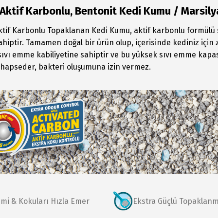
Aktif Karbonlu, Bentonit Kedi Kumu / Marsil
ktif Karbonlu Topaklanan Kedi Kumu, aktif karbonlu formülü 
ahiptir. Tamamen doğal bir ürün olup, içerisinde kediniz için 
ıvı emme kabiliyetine sahiptir ve bu yüksek sıvı emme kapasi
hapseder, bakteri oluşumuna izin vermez.
mi & Kokuları Hızla Emer
Ekstra Güçlü Topaklan