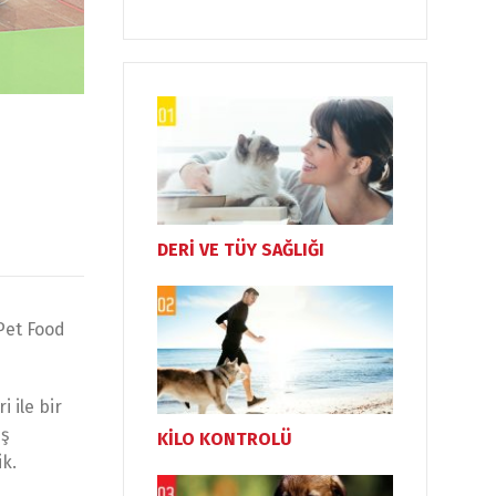
DERİ VE TÜY SAĞLIĞI
Pet Food
 ile bir
iş
KİLO KONTROLÜ
ik.