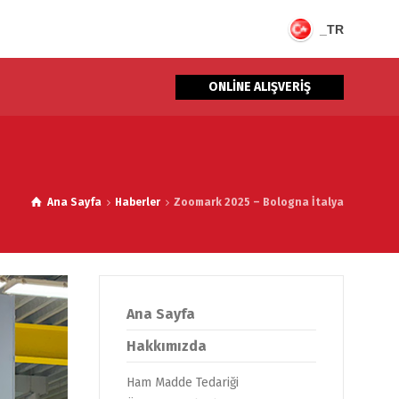
_TR
ONLİNE ALIŞVERİŞ
Ana Sayfa
Haberler
Zoomark 2025 – Bologna İtalya
Ana Sayfa
Hakkımızda
Ham Madde Tedariği