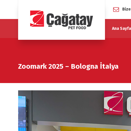
Bize
Ana Sayfa
Zoomark 2025 – Bologna İtalya