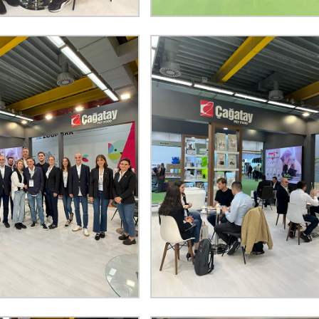
Dili Değiştir
Türkçe
English