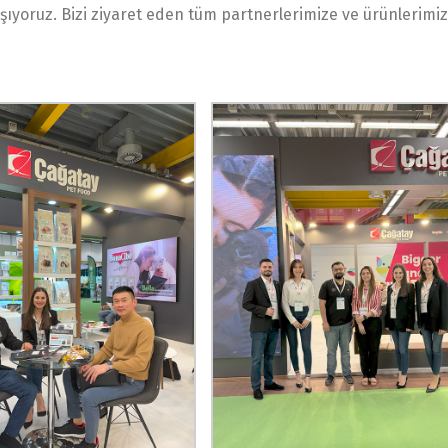
ıyoruz. Bizi ziyaret eden tüm partnerlerimize ve ürünlerimize