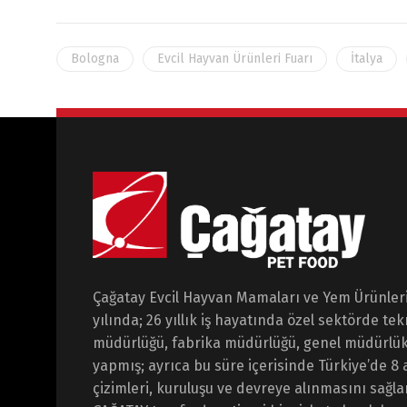
Bologna
Evcil Hayvan Ürünleri Fuarı
İtalya
Çağatay Evcil Hayvan Mamaları ve Yem Ürünleri 
yılında; 26 yıllık iş hayatında özel sektörde te
müdürlüğü, fabrika müdürlüğü, genel müdürlü
yapmış; ayrıca bu süre içerisinde Türkiye’de 8
çizimleri, kuruluşu ve devreye alınmasını sağl